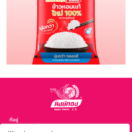
ที่อยู่
เจียเม้งมาร์เก็ตติ้ง จํากัด สํานักงานใหญ่ นนทบุรี